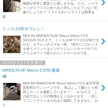
›
階調が非常に豊富だと感じますね。 ただ、ハイラ
イトがツァイスと比べると持ちこたえていない印
象でしょうか？ ツァイスのハイライトは限界を
超...
ミノルタDEオウレン！
›
NEX-5N MMINOLTA AF Macro 50mm F3.5
SS1/125 F5.0 さて、ミノルタAFマクロ3.5/50です
けど、オウレンのコマを一枚。 NEXでこのレンズ
を使うメリットはインテリジェントモードやプロ
グラムオートで絞りのコントロールができ...
2019年3月7日木曜日
MINOLTA AF Macro 3.5/50 建築
編
›
NEX-5N MINOLTA AF Macro 50mm F3.5 金沢市民
芸術村のワンシーンです。 私はここで嫌という程
同じカットを撮影しています＾＾；w なので、こ
の絵ではレンズの特徴がよくわかります。 一見し
てコントラストはそれほど強調してきません。 か
と...