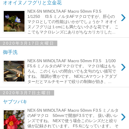
オオイヌノフグリと立金花
›
NEX-5N MINOLTA AF Macro 50mm F3.5
1/1250 f3.5 ミノルタAFマクロですが、肝心の
マクロとしての性能はいかがでしょうか？ オオイ
ヌノフグリは１cmにも満たない小さな花です。 こ
こでもマクロレンズにありがちなカリカリした...
2020年3月17日火曜日
御手洗
›
NEX-5N MINOLTA AF Macro 50mm F3.5 1/100
F5.6 ミノルタのAFマクロです。 マクロ域はもち
ろん、このくらいの間合いでも文句のない描写で
すね。 階調が豊かです。 NEXにAマウントアダプ
ターだとマルチモードで絞りの制御が効き、...
2020年3月7日土曜日
ヤブツバキ
›
NEX-5N MINOLTA AF Macro 50mm F3.5 ミノルタ
のAFマクロ 50mmで開放F3.5です。 扱い易いレ
ンズですね。 NEXで使う場合このレンズだと絞り
値が記録されています。 F5.6になっています。 そ