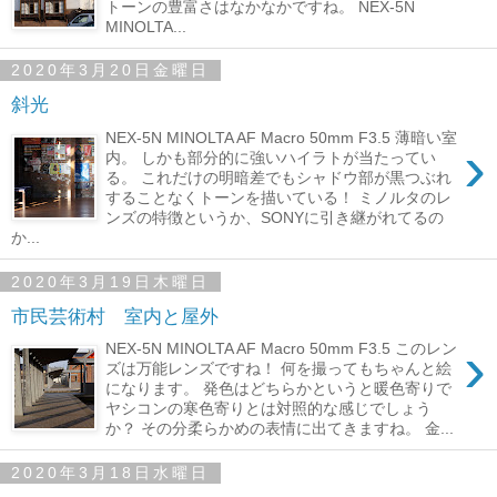
トーンの豊富さはなかなかですね。 NEX-5N
MINOLTA...
2020年3月20日金曜日
斜光
NEX-5N MINOLTA AF Macro 50mm F3.5 薄暗い室
›
内。 しかも部分的に強いハイラトが当たってい
る。 これだけの明暗差でもシャドウ部が黒つぶれ
することなくトーンを描いている！ ミノルタのレ
ンズの特徴というか、SONYに引き継がれてるの
か...
2020年3月19日木曜日
市民芸術村 室内と屋外
›
NEX-5N MINOLTA AF Macro 50mm F3.5 このレン
ズは万能レンズですね！ 何を撮ってもちゃんと絵
になります。 発色はどちらかというと暖色寄りで
ヤシコンの寒色寄りとは対照的な感じでしょう
か？ その分柔らかめの表情に出てきますね。 金...
2020年3月18日水曜日