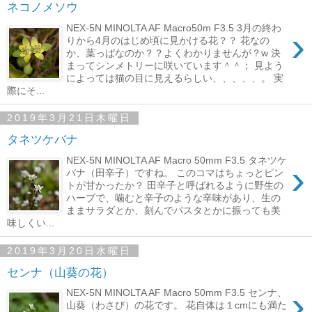
ネコノメソウ
NEX-5N MINOLTA AF Macro50m F3.5 3月の終わ
›
りから4月のはじめ頃に見かける花？？ 花なの
か、葉っぱなのか？？よくわかりませんが？w 決
まってシンメトリーに咲いています＾＾； 見よう
によっては猫の目に見えるらしい、、、、、。 実
際にそ...
2019年3月21日木曜日
タネツケバナ
NEX-5N MINOLTA AF Macro 50mm F3.5 タネツケ
›
バナ（田辛子）ですね。 このコマはちょっとピン
トが甘かったか？ 田辛子と呼ばれるように野生の
ハーブで、噛むと辛子のような辛味があり、生の
ままサラダとか、刻んでパスタとかに振っても美
味しくい...
2019年3月20日水曜日
センナ（山葵の花）
›
NEX-5N MINOLTA AF Macro 50mm F3.5 センナ、
山葵（わさび）の花です。 花自体は１cmにも満た