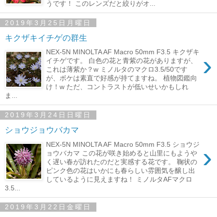
うです！ このレンズだと絞りがオ...
2019年3月25日月曜日
キクザキイチゲの群生
NEX-5N MINOLTA AF Macro 50mm F3.5 キクザキ
›
イチゲです。 白色の花と青紫の花がありますが、
これは薄紫か？w ミノルタのマクロ3.5/50です
が、ボケは素直で好感が持てますね。 植物図鑑向
け！w ただ、コントラストが低いせいかもしれ
ま...
2019年3月24日日曜日
ショウジョウバカマ
NEX-5N MINOLTA AF Macro 50mm F3.5 ショウジ
›
ョウバカマ この花が咲き始めると山里にもようや
く遅い春が訪れたのだと実感する花です。 鞠状の
ピンク色の花はいかにも春らしい雰囲気を醸し出
しているように見えますね！ ミノルタAFマクロ
3.5...
2019年3月22日金曜日