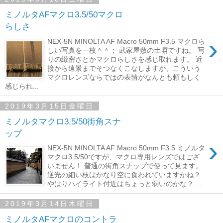
ミノルタAFマクロ3.5/50マクロ
らしさ
›
NEX-5N MINOLTA AF Macro 50mm F3.5 マクロら
しい写真を一枚＾＾； 武家屋敷の土塀ですね。 写
りの緻密さとかマクロらしさを感じ取れます。 近
接から遠景までそつなくこなしますが、こういう
マクロレンズならではの表情がなんとも頼もしく
感じられ...
2019年3月15日金曜日
ミノルタマクロ3.5/50街角スナ
ップ
›
NEX-5N MINOLTA AF Macro 50mm F3.5 ミノルタ
マクロ3.5/50ですが、マクロ専用レンズではござ
いません！ 普通の街角スナップで使って見ます。
逆光の細い枝はかなり空に食われていますかね？
やはりハイライト付近はちょっと弱いのかな？ ...
2019年3月14日木曜日
ミノルタAFマクロのコントラ