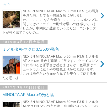
スト
›
NEX-5N MINOLTA AF Macro 50mm F3.5 この写真
を見た時、とても不思議な感じがしまし
た、、、、。 なんか違う、、、、。 このレンズに
関してはハイライトの耐性が弱いのは感じていま
したが、中間調が豊富というよりは、コントラス
トが強く出てこないの...
2019年3月12日火曜日
ミノルタAFマクロ3.5/50の発色
NEX-5N MINOLTA AF Macro 50mm F3.5 ミノルタ
›
AFマクロの発色を確認して見ます。 ツァイスレン
ズに比べると派手さは感じませんが、色温度はニ
ュートラルに近くやや暖色よりかなと思います。
これは発色という面から見ても安心して使える玉
だと思いま...
2019年3月10日日曜日
MINOLTA AF Macroの光と陰
NEX-5N MINOLTA AF Macro 50mm F3.5 ミノルタ
AFマクロ3.5/50の光と陰。 中間調からシャドーの