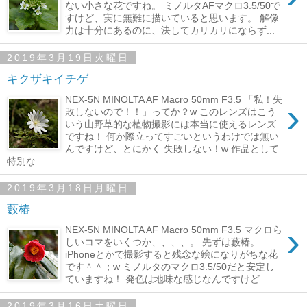
ない小さな花ですね。 ミノルタAFマクロ3.5/50で
すけど、実に無難に描いていると思います。 解像
力は十分にあるのに、決してカリカリにならず...
2019年3月19日火曜日
キクザキイチゲ
NEX-5N MINOLTA AF Macro 50mm F3.5 「私！失
›
敗しないので！！」ってか？w このレンズはこう
いう山野草的な植物撮影には本当に使えるレンズ
ですね！ 何か際立ってすごいというわけでは無い
んですけど、とにかく 失敗しない！w 作品として
特別な...
2019年3月18日月曜日
藪椿
›
NEX-5N MINOLTA AF Macro 50mm F3.5 マクロら
しいコマをいくつか、、、、。 先ずは藪椿。
iPhoneとかで撮影すると残念な絵になりがちな花
です＾＾；w ミノルタのマクロ3.5/50だと安定し
ていますね！ 発色は地味な感じなんですけど...
2019年3月16日土曜日