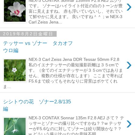
›
NEX-3 CONTAX Sonnar 135mm F2.8 AEJ ムクゲ
です。 ゾナーはハイライト付近の白のトーンが豊
富に見えますね。 赤も浮いていないし、それでい
て鮮やかに見えます。 良いですね＾＾；w NEX-3
Carl Zeiss Jena...
2019年8月2日金曜日
テッサー vs ゾナー タカオフ
ウロ編
›
NEX-3 Carl Zeiss Jena DDR Tessar 50mm F2.8
私のイエナテッサーの最短撮影距離は３５cmで
す。（全てのイエナテッサーが３５cmではありま
せん、複数の仕様が存在します） ここまで寄れば
F5.6まで絞ってもそれなりに背景はボケてくれ
ま...
シシトウの花 ゾナー2.8/135
編
›
NEX-3 CONTAX Sonnar 135m F2.8 AEJ さて？ テ
ッサーとゾナーの撮り比べですかね？？w テッサ
ーがF5.6なのに対してゾナーは絞り開放かな？？
w どういう撮り比べなのか意味不明