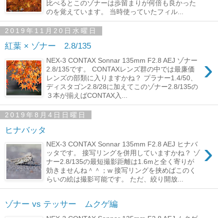
比べるとこのゾナーは歩留まりが何倍も良かった
のを覚えています。 当時使っていたフィル...
2019年11月20日水曜日
紅葉 × ゾナー 2.8/135
›
NEX-3 CONTAX Sonnar 135mm F2.8 AEJ ゾナー
2.8/135です。 CONTAXレンズ群の中では最廉価
レンズの部類に入りますかね？ プラナー1.4/50、
ディスタゴン2.8/28に加えてこのゾナー2.8/135の
３本が揃えばCONTAX入...
2019年8月4日日曜日
ヒナバッタ
›
NEX-3 CONTAX Sonnar 135mm F2.8 AEJ ヒナバ
ッタです。 接写リングを併用していますかね？ ゾ
ナー2.8/135の最短撮影距離は1.6mと全く寄りが
効きませんね＾＾；w 接写リングを挟めばこのく
らいの絵は撮影可能です。 ただ、絞り開放...
ゾナー vs テッサー ムクゲ編