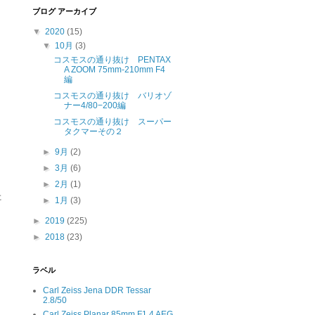
ブログ アーカイブ
▼
2020
(15)
▼
10月
(3)
コスモスの通り抜け PENTAX
A ZOOM 75mm-210mm F4
編
コスモスの通り抜け バリオゾ
ナー4/80−200編
コスモスの通り抜け スーパー
タクマーその２
►
9月
(2)
►
3月
(6)
►
2月
(1)
た
►
1月
(3)
►
2019
(225)
►
2018
(23)
ラベル
Carl Zeiss Jena DDR Tessar
2.8/50
Carl Zeiss Planar 85mm F1.4 AEG