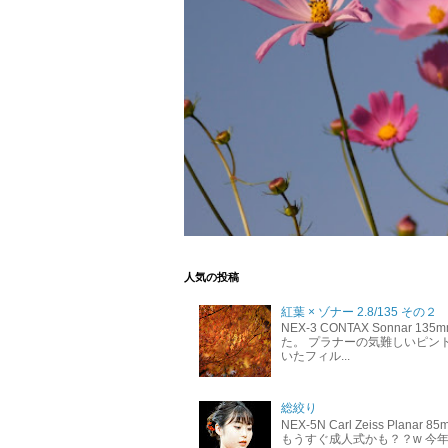
人気の投稿
紅葉 × ゾナー 2.8/135 その２
NEX-3 CONTAX Sonnar 
た。 プラナーの気難しいピン
いたフィル...
総絞り
NEX-5N Carl Zeiss P
もうすぐ成人式かも？？w 今年