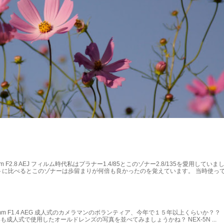
135mm F2.8 AEJ フィルム時代私はプラナー1.4/85とこのゾナー2.8/135を愛用していま
トに比べるとこのゾナーは歩留まりが何倍も良かったのを覚えています。 当時使っ
lanar 85mm F1.4 AEG 成人式のカメラマンのボランティア、今年で１５年以上くらいか？？
も成人式で使用したオールドレンズの写真を並べてみましょうかね？ NEX-5N ...