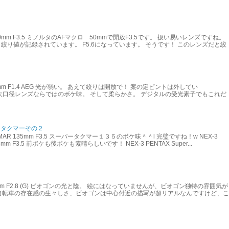
acro 50mm F3.5 ミノルタのAFマクロ 50mmで開放F3.5です。 扱い易いレンズですね。
絞り値が記録されています。 F5.6になっています。 そうです！ このレンズだと絞
anar 85mm F1.4 AEG 光が弱い。 あえて絞りは開放で！ 案の定ピントは外してい
85 大口径レンズならではのボケ味。 そして柔らかさ。 デジタルの受光素子でもこれだ
ータクマーその２
TAKUMAR 135mm F3.5 スーパータクマー１３５のボケ味＾＾l 完璧ですね！w NEX-3
135mm F3.5 前ボケも後ボケも素晴らしいです！ NEX-3 PENTAX Super...
on 21mm F2.8 (G) ビオゴンの光と陰。 絵にはなっていませんが、ビオゴン独特の雰囲気が
自転車の存在感の生々しさ、ビオゴンは中心付近の描写が超リアルなんですけど、こ