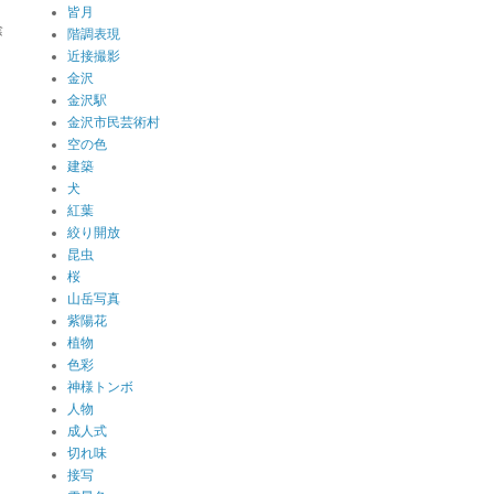
皆月
陰
階調表現
近接撮影
金沢
金沢駅
と
金沢市民芸術村
空の色
建築
犬
紅葉
絞り開放
昆虫
桜
山岳写真
紫陽花
植物
色彩
神様トンボ
人物
成人式
切れ味
接写