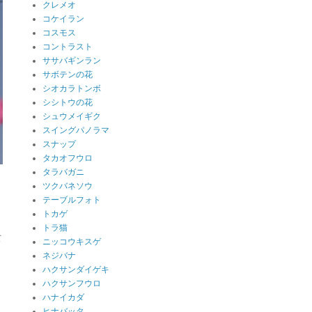
クレメオ
コケイラン
コスモス
コントラスト
ササバギンラン
サボテンの花
シオカラトンボ
シシトウの花
シュウメイギク
スイングパノラマ
スナップ
タカオフウロ
タラバガニ
ツクバネソウ
テーブルフォト
トカゲ
トラ猫
し
て
ニッコウキスゲ
ネジバナ
ハクサンダイゲキ
ハクサンフウロ
ハナイカダ
ヒナバッタ