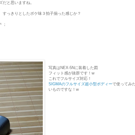
ズだと思いますね。
。
、すっきりとしたボケ味３拍子揃った感じか？
＾；
写真はNEX-5Nに装着した図
フィット感が抜群です！w
これでフルサイズ対応！
SIGMAのフルサイズ超小型ボディー
で使ってみ
いものですな！w