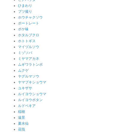
ひまわり
ブツ撮り
ホウチャクソウ
ポートレート
ボケ味
ホタルブクロ
ホトトギス
マイヅルソウ
ミゾソバ
ミヤマアカネ
ムギワラトンボ
ムクゲ
ヤグルマソウ
ヤマブキショウマ
ユキザサ
ルイヨウショウマ
ルイヨウボタン
ルドベキア
稲穂
遠景
夏水仙
花筏