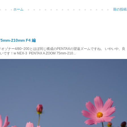
ホーム
前の投稿
mm-210mm F4 編
m F4 バリオゾナー4/80−200とほぼ同じ構成のPENTAXの望遠ズームですね。 いやいや、良
NEX-3 PENTAX A ZOOM 75mm-210...