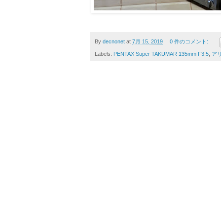
By
decnonet
at
7月 15, 2019
0 件のコメント:
Labels:
PENTAX Super TAKUMAR 135mm F3.5
,
ア