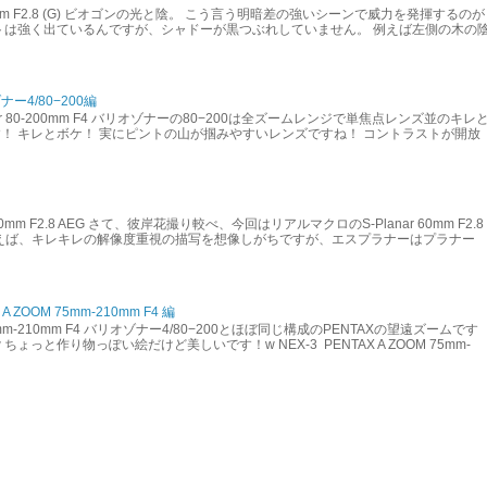
on 21mm F2.8 (G) ビオゴンの光と陰。 こう言う明暗差の強いシーンで威力を発揮するのが
トは強く出ているんですが、シャドーが黒つぶれしていません。 例えば左側の木の
4/80−200編
Sonnar 80-200mm F4 バリオゾナーの80−200は全ズームレンジで単焦点レンズ並のキレ
！ キレとボケ！ 実にピントの山が掴みやすいレンズですね！ コントラストが開放
lanar 60mm F2.8 AEG さて、彼岸花撮り較べ、今回はリアルマクロのS-Planar 60mm F2.8
いえば、キレキレの解像度重視の描写を想像しがちですが、エスプラナーはプラナー
ZOOM 75mm-210mm F4 編
 75mm-210mm F4 バリオゾナー4/80−200とほぼ同じ構成のPENTAXの望遠ズームです
ょっと作り物っぽい絵だけど美しいです！w NEX-3 PENTAX A ZOOM 75mm-