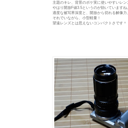
主題のキレ、背景のボケ実に使いやすいレン
やはり開放F値3.5というのが効いていますね
適度な被写界深度と、開放から切れる解像力
それでいながら、小型軽量！
望遠レンズとは思えないコンパクトさです＾