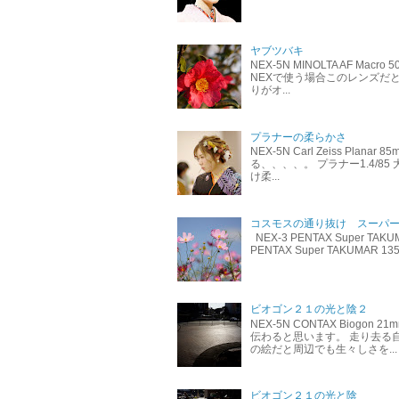
ヤブツバキ
NEX-5N MINOLTA AF M
NEXで使う場合このレンズだと
りがオ...
プラナーの柔らかさ
NEX-5N Carl Zeiss Pl
る、、、、。 プラナー1.4/
け柔...
コスモスの通り抜け スーパ
NEX-3 PENTAX Super 
PENTAX Super TAKUMAR 
ビオゴン２１の光と陰２
NEX-5N CONTAX Biog
伝わると思います。 走り去る
の絵だと周辺でも生々しさを...
ビオゴン２１の光と陰