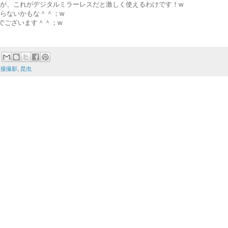
たが、これがデジタルミラーレスだと激しく使えるわけです！w
いらないかもな＾＾；w
でございます＾＾；w
近接撮影
,
昆虫