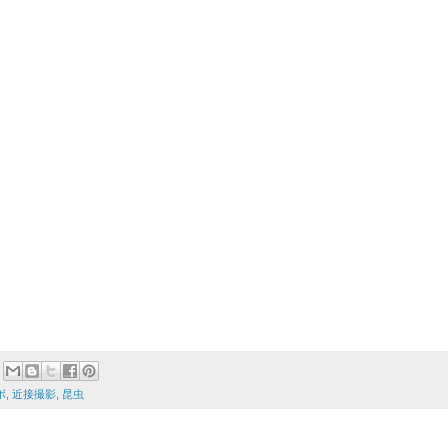
ボ
,
近接撮影
,
昆虫