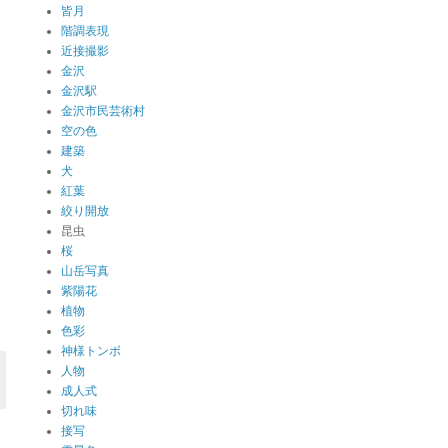
皆月
階調表現
近接撮影
金沢
金沢駅
金沢市民芸術村
空の色
建築
犬
紅葉
絞り開放
昆虫
桜
山岳写真
紫陽花
植物
色彩
神様トンボ
人物
成人式
切れ味
接写