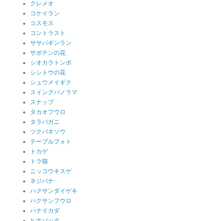
クレメオ
コケイラン
コスモス
コントラスト
ササバギンラン
サボテンの花
シオカラトンボ
シシトウの花
シュウメイギク
スイングパノラマ
スナップ
タカオフウロ
タラバガニ
ツクバネソウ
テーブルフォト
トカゲ
トラ猫
ニッコウキスゲ
ネジバナ
ハクサンダイゲキ
ハクサンフウロ
ハナイカダ
ヒナバッタ