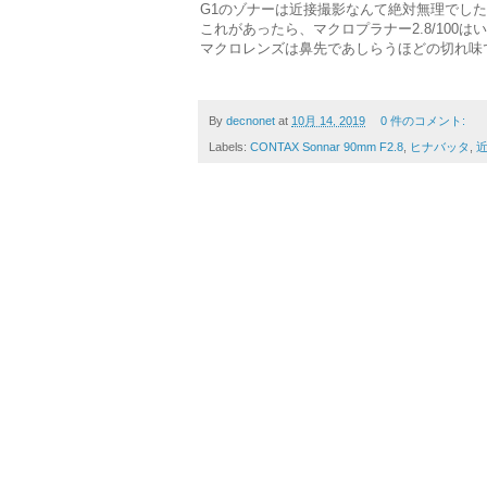
G1のゾナーは近接撮影なんて絶対無理でし
これがあったら、マクロプラナー2.8/100は
マクロレンズは鼻先であしらうほどの切れ味
By
decnonet
at
10月 14, 2019
0 件のコメント:
Labels:
CONTAX Sonnar 90mm F2.8
,
ヒナバッタ
,