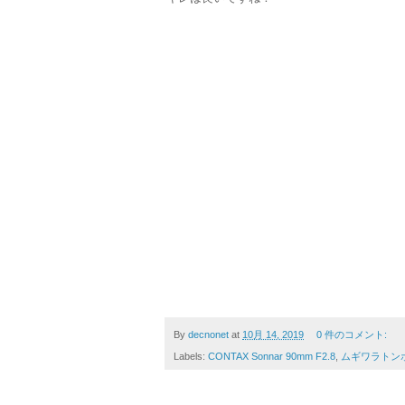
By
decnonet
at
10月 14, 2019
0 件のコメント:
Labels:
CONTAX Sonnar 90mm F2.8
,
ムギワラトン