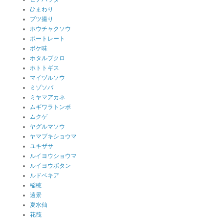
ひまわり
ブツ撮り
ホウチャクソウ
ポートレート
ボケ味
ホタルブクロ
ホトトギス
マイヅルソウ
ミゾソバ
ミヤマアカネ
ムギワラトンボ
ムクゲ
ヤグルマソウ
ヤマブキショウマ
ユキザサ
ルイヨウショウマ
ルイヨウボタン
ルドベキア
稲穂
遠景
夏水仙
花筏