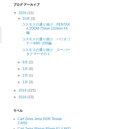
ブログ アーカイブ
▼
2020
(15)
▼
10月
(3)
コスモスの通り抜け PENTAX
A ZOOM 75mm-210mm F4
編
コスモスの通り抜け バリオゾ
ナー4/80−200編
コスモスの通り抜け スーパー
タクマーその２
►
9月
(2)
►
3月
(6)
►
2月
(1)
►
1月
(3)
►
2019
(225)
►
2018
(23)
ラベル
Carl Zeiss Jena DDR Tessar
2.8/50
Carl Zeiss Planar 85mm F1.4 AEG