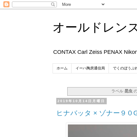
オールドレン
CONTAX Carl Zeiss P
ホーム
イーハ陶房通信局
でくのぼうぷ
ラベル
昆虫
の
2019年10月14日月曜日
ヒナバッタ × ゾナー９０