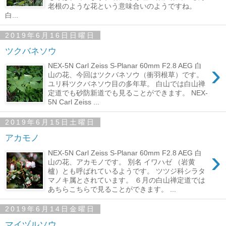
老根のような花という意味合いのようですね。
白...
2019年6月16日日曜日
ツクバネソウ
›
NEX-5N Carl Zeiss S-Planar 60mm F2.8 AEG 白
山の花、今回はツクバネソウ（衝羽根草）です。
ユリ科ツクバネソウ目の多年草。 白山では白山禅
定道でも砂防新道でも見ることができます。 NEX-
5N Carl Zeiss ...
2019年6月15日土曜日
アカモノ
›
NEX-5N Carl Zeiss S-Planar 60mm F2.8 AEG 白
山の花、アカモノです。 別名 イワハゼ （岩黄
櫨）とも呼ばれているようです。 ツツジ科シラタ
マノキ属とされています。 ６月の白山禅定道では
あちらこちらで見ることができます。 ...
2019年6月14日金曜日
マイヅルソウ