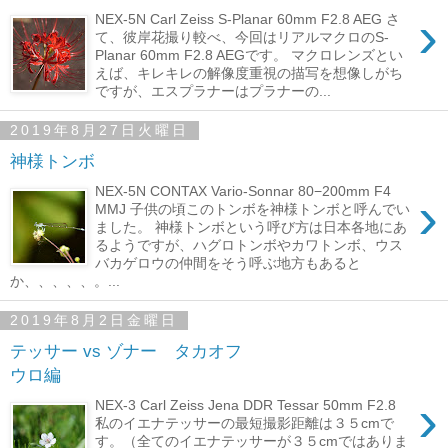
›
NEX-5N Carl Zeiss S-Planar 60mm F2.8 AEG さ
て、彼岸花撮り較べ、今回はリアルマクロのS-
Planar 60mm F2.8 AEGです。 マクロレンズとい
えば、キレキレの解像度重視の描写を想像しがち
ですが、エスプラナーはプラナーの...
2019年8月27日火曜日
神様トンボ
NEX-5N CONTAX Vario-Sonnar 80−200mm F4
›
MMJ 子供の頃このトンボを神様トンボと呼んでい
ました。 神様トンボという呼び方は日本各地にあ
るようですが、ハグロトンボやカワトンボ、ウス
バカゲロウの仲間をそう呼ぶ地方もあると
か、、、、、。...
2019年8月2日金曜日
テッサー vs ゾナー タカオフ
ウロ編
›
NEX-3 Carl Zeiss Jena DDR Tessar 50mm F2.8
私のイエナテッサーの最短撮影距離は３５cmで
す。（全てのイエナテッサーが３５cmではありま