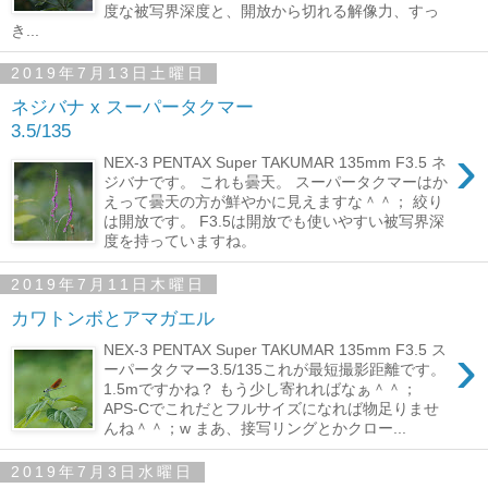
度な被写界深度と、開放から切れる解像力、すっ
き...
2019年7月13日土曜日
ネジバナ x スーパータクマー
3.5/135
›
NEX-3 PENTAX Super TAKUMAR 135mm F3.5 ネ
ジバナです。 これも曇天。 スーパータクマーはか
えって曇天の方が鮮やかに見えますな＾＾； 絞り
は開放です。 F3.5は開放でも使いやすい被写界深
度を持っていますね。
2019年7月11日木曜日
カワトンボとアマガエル
›
NEX-3 PENTAX Super TAKUMAR 135mm F3.5 ス
ーパータクマー3.5/135これが最短撮影距離です。
1.5mですかね？ もう少し寄れればなぁ＾＾；
APS-Cでこれだとフルサイズになれば物足りませ
んね＾＾；w まあ、接写リングとかクロー...
2019年7月3日水曜日