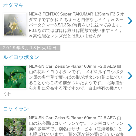
オダマキ
›
NEX-3 PENTAX Super TAKUMAR 135mm F3.5 オ
ダマキですかね？ ちょっと自信なし＾＾；w スー
パータクマー3.5/135の写真を少し並べてみます。
F3.5なのでほぼほぼ絞りは開放で使います＾＾；
w 高性能なレンズだとは思いませんが...
2019年6月18日火曜日
ルイヨウボタン
NEX-5N Carl Zeiss S-Planar 60mm F2.8 AEG 白
›
山の花ルイヨウボタンです。 メギ科ルイヨウボタ
ン属の多年草で葉っぱの形がボタンの花に似てい
ることからこの名前がついたようです。 北海道か
ら九州に分布する花ですので、白山特有の種とい
うわ...
コケイラン
NEX-5N Carl Zeiss S-Planar 60mm F2.8 AEG 白
›
山の花今回はコケイランです。 ラン科コケイラン
属の多年草で、別名はササエビネ（笹海老根）と
も呼ばれています。 葉の形が笹の葉に似ている海