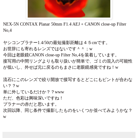
NEX-5N CONTAX Planar 50mm F1.4 AEJ + CANON close-up Filter
No,4
ヤシコンプラナー1.4/50の最短撮影距離は４５cmです。
お世辞にも寄れるレンズではないです＾＾；w
今回は老眼鏡
CANON close-up Filter No,4を装着しています。
接写用の中間リングよりも取り扱いが簡単で、ゴミの混入の可能性
が低いし、外せば元に戻るのもまさに老眼鏡感覚ですね！w
流石にこのレンズで絞り開放で接写するとどこにもピントが合わな
い？？w
単に外しているだけか？？www
ただ、色彩は興味深いですね！
プラナーの赤だと思います。
次回以降、同じ条件で撮影したものをいくつか並べてみようかな？
w