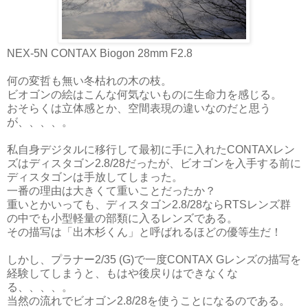
NEX-5N CONTAX Biogon 28mm F2.8
何の変哲も無い冬枯れの木の枝。
ビオゴンの絵はこんな何気ないものに生命力を感じる。
おそらくは立体感とか、空間表現の違いなのだと思う
が、、、、。
私自身デジタルに移行して最初に手に入れたCONTAXレン
ズはディスタゴン2.8/28だったが、ビオゴンを入手する前に
ディスタゴンは手放してしまった。
一番の理由は大きくて重いことだったか？
重いとかいっても、ディスタゴン2.8/28ならRTSレンズ群
の中でも小型軽量の部類に入るレンズである。
その描写は「出木杉くん」と呼ばれるほどの優等生だ！
しかし、プラナー2/35 (G)で一度CONTAX Gレンズの描写を
経験してしまうと、もはや後戻りはできなくな
る、、、、。
当然の流れでビオゴン2.8/28を使うことになるのである。