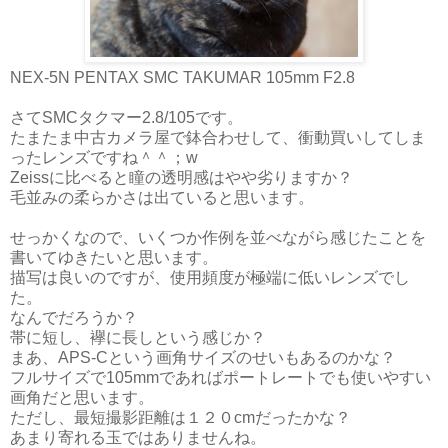
NEX-5N PENTAX SMC TAKUMAR 105mm F2.8
さてSMCタクマー2.8/105です。
たまたま中古カメラ屋で鉢合わせして、衝動買いしてしま
ったレンズですね＾＾；w
Zeissに比べると瞳の透明感はやや劣りますか？
毛並みの柔らかさは出ていると思います。
せっかくなので、いくつか作例を並べながら感じたことを
書いてゆきたいと思います。
描写は良いのですが、使用頻度が極端に低いレンズでし
た。
なんでだろうか？
帯に短し、襷に長しという感じか？
まあ、APS-Cという画角サイズのせいもあるのかな？
フルサイズで105mmであればポートレートでも使いやすい
画角だと思います。
ただし、最短撮影距離は１２０cmだったかな？
あまり寄れる玉ではありませんね。