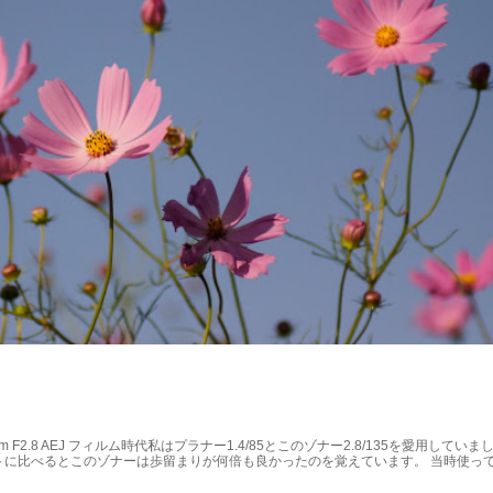
135mm F2.8 AEJ フィルム時代私はプラナー1.4/85とこのゾナー2.8/135を愛用していま
トに比べるとこのゾナーは歩留まりが何倍も良かったのを覚えています。 当時使っ