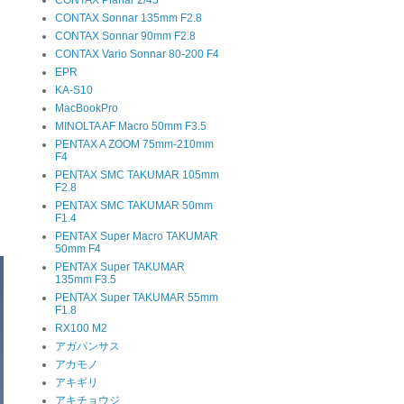
CONTAX Planar 2/45
CONTAX Sonnar 135mm F2.8
CONTAX Sonnar 90mm F2.8
CONTAX Vario Sonnar 80-200 F4
EPR
KA-S10
MacBookPro
MINOLTA AF Macro 50mm F3.5
PENTAX A ZOOM 75mm-210mm
F4
PENTAX SMC TAKUMAR 105mm
F2.8
PENTAX SMC TAKUMAR 50mm
F1.4
PENTAX Super Macro TAKUMAR
50mm F4
PENTAX Super TAKUMAR
135mm F3.5
PENTAX Super TAKUMAR 55mm
F1.8
RX100 M2
アガパンサス
アカモノ
アキギリ
アキチョウジ