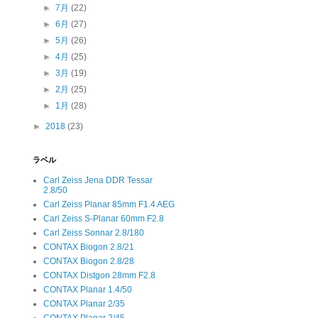
►
7月
(22)
►
6月
(27)
►
5月
(26)
►
4月
(25)
►
3月
(19)
►
2月
(25)
►
1月
(28)
►
2018
(23)
ラベル
Carl Zeiss Jena DDR Tessar
2.8/50
Carl Zeiss Planar 85mm F1.4 AEG
Carl Zeiss S-Planar 60mm F2.8
Carl Zeiss Sonnar 2.8/180
CONTAX Biogon 2.8/21
CONTAX Biogon 2.8/28
CONTAX Distgon 28mm F2.8
CONTAX Planar 1.4/50
CONTAX Planar 2/35