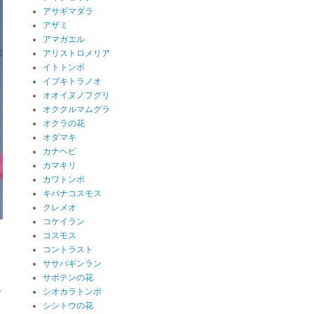
アサギマダラ
アザミ
アマガエル
アリストロメリア
イトトンボ
イブキトラノオ
オオイヌノフグリ
オククルマムグラ
オクラの花
オダマキ
カナヘビ
カマキリ
カワトンボ
キバナコスモス
クレメオ
コケイラン
コスモス
コントラスト
ササバギンラン
サボテンの花
し
シオカラトンボ
て
シシトウの花