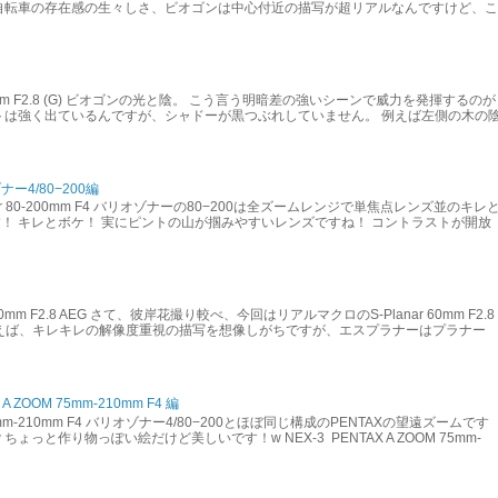
自転車の存在感の生々しさ、ビオゴンは中心付近の描写が超リアルなんですけど、こ
on 21mm F2.8 (G) ビオゴンの光と陰。 こう言う明暗差の強いシーンで威力を発揮するのが
トは強く出ているんですが、シャドーが黒つぶれしていません。 例えば左側の木の
4/80−200編
Sonnar 80-200mm F4 バリオゾナーの80−200は全ズームレンジで単焦点レンズ並のキレ
！ キレとボケ！ 実にピントの山が掴みやすいレンズですね！ コントラストが開放
lanar 60mm F2.8 AEG さて、彼岸花撮り較べ、今回はリアルマクロのS-Planar 60mm F2.8
いえば、キレキレの解像度重視の描写を想像しがちですが、エスプラナーはプラナー
ZOOM 75mm-210mm F4 編
 75mm-210mm F4 バリオゾナー4/80−200とほぼ同じ構成のPENTAXの望遠ズームです
ょっと作り物っぽい絵だけど美しいです！w NEX-3 PENTAX A ZOOM 75mm-