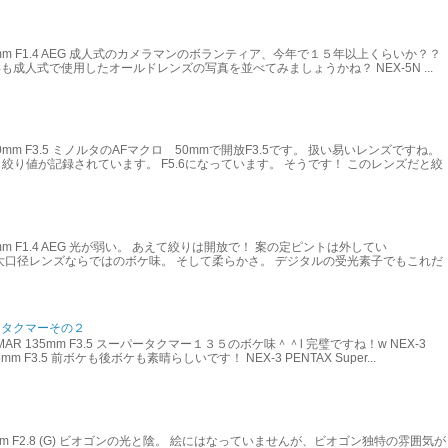
lanar 85mm F1.4 AEG 成人式のカメラマンのボランティア、今年で１５年以上くらいか？？
も成人式で使用したオールドレンズの写真を並べてみましょうかね？ NEX-5N ...
acro 50mm F3.5 ミノルタのAFマクロ 50mmで開放F3.5です。 扱い易いレンズですね。
絞り値が記録されています。 F5.6になっています。 そうです！ このレンズだと絞
anar 85mm F1.4 AEG 光が弱い。 あえて絞りは開放で！ 案の定ピントは外してい
85 大口径レンズならではのボケ味。 そして柔らかさ。 デジタルの受光素子でもこれだ
ータクマーその２
TAKUMAR 135mm F3.5 スーパータクマー１３５のボケ味＾＾l 完璧ですね！w NEX-3
135mm F3.5 前ボケも後ボケも素晴らしいです！ NEX-3 PENTAX Super...
on 21mm F2.8 (G) ビオゴンの光と陰。 絵にはなっていませんが、ビオゴン独特の雰囲気が