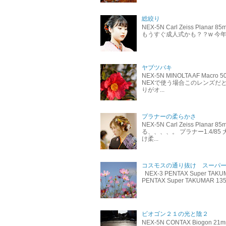
総絞り
NEX-5N Carl Zeiss P
もうすぐ成人式かも？？w 今年
ヤブツバキ
NEX-5N MINOLTA AF M
NEXで使う場合このレンズだと
りがオ...
プラナーの柔らかさ
NEX-5N Carl Zeiss Pl
る、、、、。 プラナー1.4/
け柔...
コスモスの通り抜け スーパ
NEX-3 PENTAX Super 
PENTAX Super TAKUMAR 
ビオゴン２１の光と陰２
NEX-5N CONTAX Biog