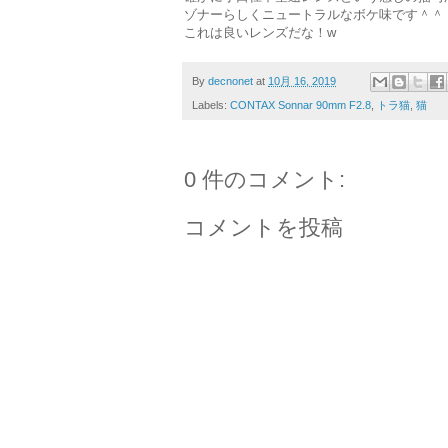
ゾナーらしくニュートラルなボケ味です＾＾
これは良いレンズだな！w
By
decnonet
at
10月 16, 2019
Labels:
CONTAX Sonnar 90mm F2.8
,
トラ猫
,
猫
0 件のコメント:
コメントを投稿