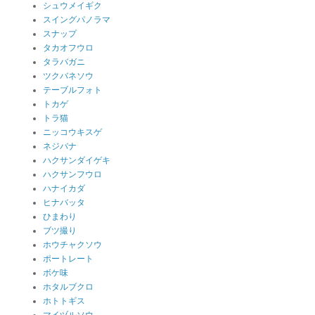
シュウメイギク
スイングパノラマ
スナップ
タカオフウロ
タラバガニ
ツクバネソウ
テーブルフォト
トカゲ
トラ猫
ニッコウキスゲ
ネジバナ
ハクサンダイゲキ
ハクサンフウロ
ハナイカダ
ヒナバッタ
ひまわり
ブツ撮り
ホウチャクソウ
ポートレート
ボケ味
ホタルブクロ
ホトトギス