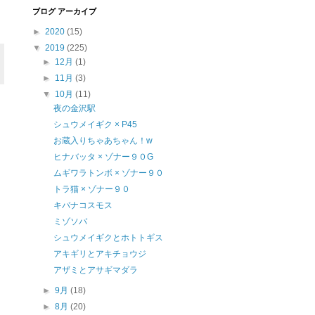
ブログ アーカイブ
►
2020
(15)
▼
2019
(225)
►
12月
(1)
►
11月
(3)
▼
10月
(11)
夜の金沢駅
シュウメイギク × P45
お蔵入りちゃあちゃん！w
ヒナバッタ × ゾナー９０G
ムギワラトンボ × ゾナー９０
トラ猫 × ゾナー９０
キバナコスモス
ミゾソバ
シュウメイギクとホトトギス
アキギリとアキチョウジ
アザミとアサギマダラ
►
9月
(18)
►
8月
(20)