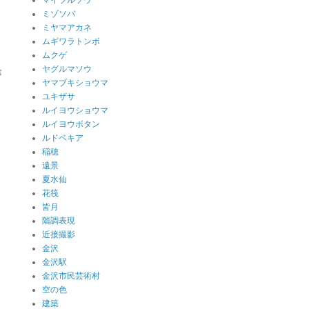
マイヅルソウ
ミゾソバ
ミヤマアカネ
ムギワラトンボ
ムクゲ
ヤグルマソウ
陰
ヤマブキショウマ
ユキザサ
ルイヨウショウマ
ルイヨウボタン
と
ルドベキア
稲穂
遠景
夏水仙
花筏
皆月
階調表現
近接撮影
金沢
金沢駅
金沢市民芸術村
空の色
建築