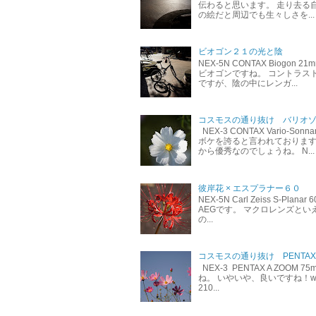
伝わると思います。 走り去る
の絵だと周辺でも生々しさを...
ビオゴン２１の光と陰
NEX-5N CONTAX Biog
ビオゴンですね。 コントラス
ですが、陰の中にレンガ...
コスモスの通り抜け バリオゾナー
NEX-3 CONTAX Vario-
ボケを誇ると言われております
から優秀なのでしょうね。 N...
彼岸花 × エスプラナー６０
NEX-5N Carl Zeiss S-P
AEGです。 マクロレンズと
の...
コスモスの通り抜け PENTAX A 
NEX-3 PENTAX A ZOOM
ね。 いやいや、良いですね！w ち
210...