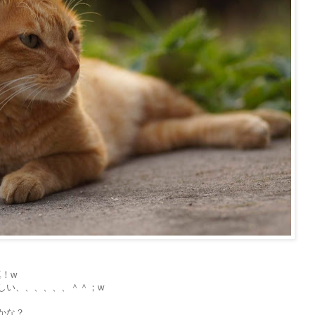
真！w
しい、、、、、、＾＾；w
かな？